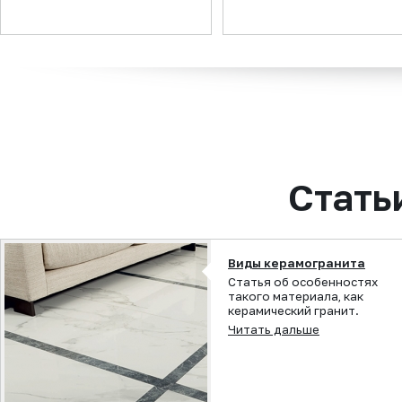
Заказ:
Заказ:
Заказ:
Заказ:
Заказ:
Бренд:
FAETANO
Заказ:
Стать
Виды керамогранита
Статья об особенностях
такого материала, как
керамический гранит.
Читать дальше