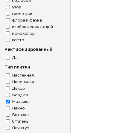
под обои
узор
геометрия
флора и фауна
изображения людей
моноколор
котто
Ректифицированный
Да
Тип плитки
Настенная
Напольная
Декор
Бордюр
Мозаика
Панно
Вставка
Ступень
Плинтус