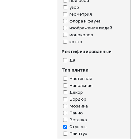
под обои
узор
геометрия
флора и фауна
изображения людей
моноколор
котто
Ректифицированный
Да
Тип плитки
Настенная
Напольная
Декор
Бордюр
Мозаика
Панно
Вставка
Ступень
Плинтус