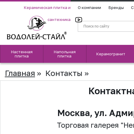
Керамическая плитка и
О компании
Бренды
С
сантехника
Настенная
Напольная
Керамогранит
плитка
плитка
Главная
»
Контакты
»
Контактн
Москва, ул. Адми
Торговая галерея "Не