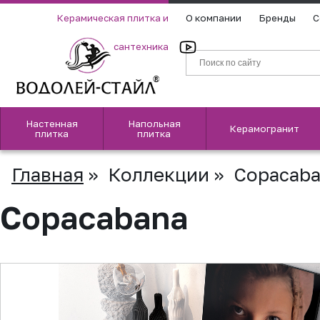
Керамическая плитка и
О компании
Бренды
С
сантехника
Настенная
Напольная
Керамогранит
плитка
плитка
Главная
»
Коллекции
»
Copacaba
Copacabana
▲