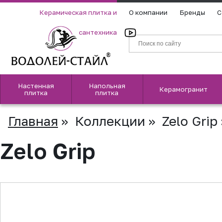
Керамическая плитка и
О компании
Бренды
С
сантехника
Настенная
Напольная
Керамогранит
плитка
плитка
Главная
»
Коллекции
»
Zelo Grip
Zelo Grip
▲