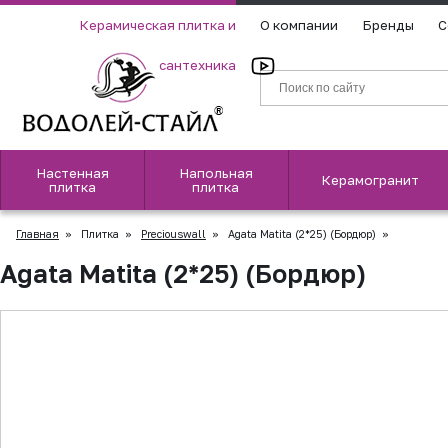
Керамическая плитка и
О компании
Бренды
С
сантехника
Настенная
Напольная
Керамогранит
плитка
плитка
Главная
»
Плитка
»
Preciouswall
»
Agata Matita (2*25) (Бордюр)
»
Agata Matita (2*25) (Бордюр)
▲