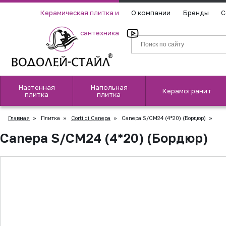
Керамическая плитка и
О компании
Бренды
С
сантехника
Настенная
Напольная
Керамогранит
плитка
плитка
Главная
»
Плитка
»
Corti di Canepa
»
Canepa S/CM24 (4*20) (Бордюр)
»
Canepa S/CM24 (4*20) (Бордюр)
▲