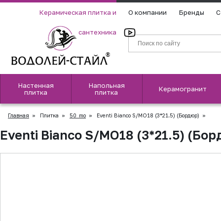
Керамическая плитка и
О компании
Бренды
С
сантехника
Настенная
Напольная
Керамогранит
плитка
плитка
Главная
»
Плитка
»
50_mo
»
Eventi Bianco S/MO18 (3*21.5) (Бордюр)
»
Eventi Bianco S/MO18 (3*21.5) (Бо
▲