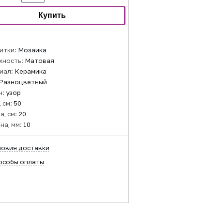
итки:
Мозаика
хность:
Матовая
иал:
Керамика
Разноцветный
н:
узор
 см:
50
а, см:
20
на, мм:
10
ловия доставки
особы оплаты