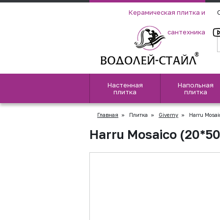
Керамическая плитка и
сантехника
Настенная
Напольная
плитка
плитка
Главная
»
Плитка
»
Giverny
»
Harru Mosai
Harru Mosaico (20*5