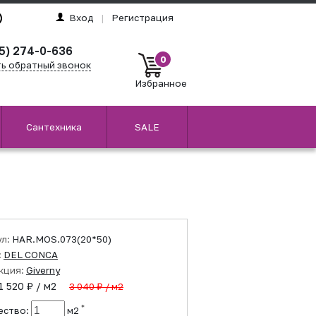
Вход
|
Регистрация
5) 274-0-636
0
ть обратный звонок
Избранное
Сантехника
SALE
ул:
HAR.MOS.073(20*50)
:
DEL CONCA
кция:
Giverny
1 520 ₽ / м2
3 040 ₽ / м2
*
ество:
м2