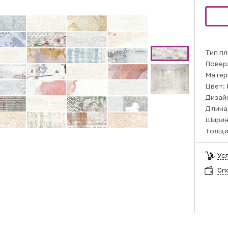
Тип пл
Повер
Матер
Цвет:
Дизай
Длина,
Ширин
Толщи
Ус
Сп