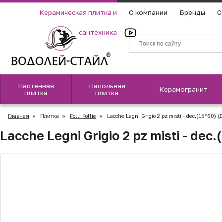
Керамическая плитка и
О компании
Бренды
С
сантехника
Настенная
Напольная
Керамогранит
плитка
плитка
Главная
»
Плитка
»
Folli Follie
»
Lacche Legni Grigio 2 pz misti - dec.(15*60) (
Lacche Legni Grigio 2 pz misti - dec
▲