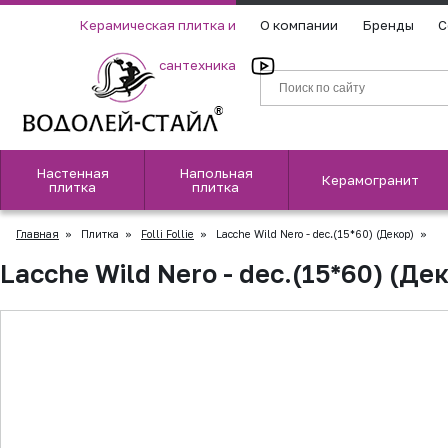
Керамическая плитка и
О компании
Бренды
С
сантехника
Настенная
Напольная
Керамогранит
плитка
плитка
Главная
»
Плитка
»
Folli Follie
»
Lacche Wild Nero - dec.(15*60) (Декор)
»
Lacche Wild Nero - dec.(15*60) (Де
▲