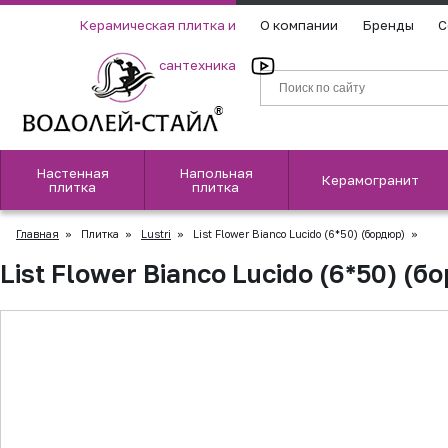
Керамическая плитка и
О компании
Бренды
С
сантехника
Настенная
Напольная
Керамогранит
плитка
плитка
Главная
»
Плитка
»
Lustri
»
List Flower Bianco Lucido (6*50) (бордюр)
»
List Flower Bianco Lucido (6*50) (б
▲