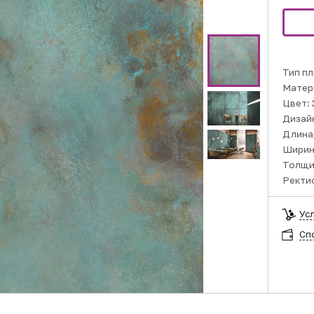
Тип пл
Матер
Цвет:
Дизай
Длина,
Ширин
Толщи
Ректи
Ус
Сп