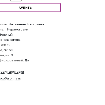
итки:
Настенная, Напольная
иал:
Керамогранит
Зеленый
н:
под камень
 см:
60
а, см:
60
на, мм:
9
фицированный:
Да
ловия доставки
особы оплаты