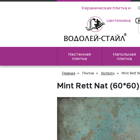
Керамическая плитка и
сантехника
Настенная
Напольная
плитка
плитка
Главная
»
Плитка
»
Alchemy
»
Mint Rett N
Mint Rett Nat (60*60