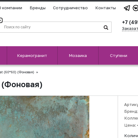
О компании
Бренды
Сотрудничество
Контакты
+7 (49
Заказа
Керамогранит
Мозаика
Ступени
at (60*60) (Фоновая)
»
) (Фоновая)
Артик
Бренд
Колле
Цена:
Колич