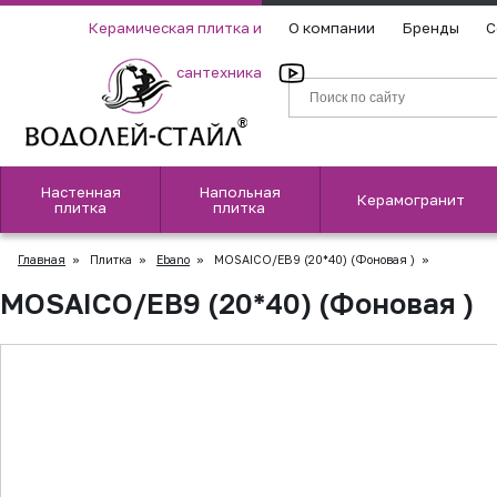
Керамическая плитка и
О компании
Бренды
С
сантехника
Настенная
Напольная
Керамогранит
плитка
плитка
Главная
»
Плитка
»
Ebano
»
MOSAICO/EB9 (20*40) (Фоновая )
»
MOSAICO/EB9 (20*40) (Фоновая )
▲