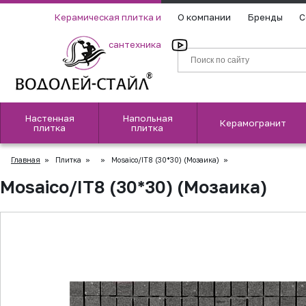
Керамическая плитка и
О компании
Бренды
С
сантехника
Настенная
Напольная
Керамогранит
плитка
плитка
Главная
»
Плитка
»
»
Mosaico/IT8 (30*30) (Мозаика)
»
Mosaico/IT8 (30*30) (Мозаика)
▲