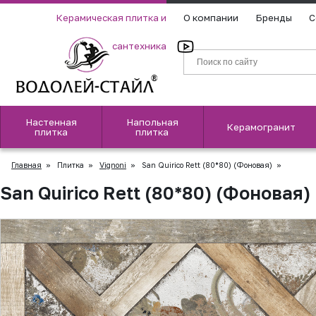
Керамическая плитка и
О компании
Бренды
С
сантехника
Настенная
Напольная
Керамогранит
плитка
плитка
Главная
»
Плитка
»
Vignoni
»
San Quirico Rett (80*80) (Фоновая)
»
San Quirico Rett (80*80) (Фоновая)
▲