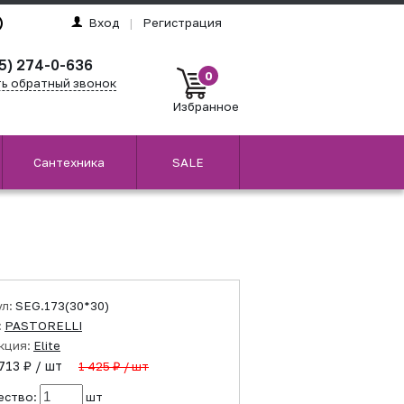
Вход
|
Регистрация
5) 274-0-636
0
ть обратный звонок
Избранное
Сантехника
SALE
ул:
SEG.173(30*30)
:
PASTORELLI
кция:
Elite
713 ₽ / шт
1 425 ₽ / шт
ество:
шт