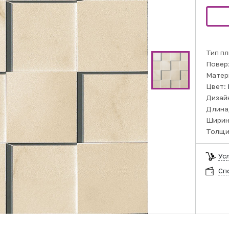
Тип пл
Повер
Матер
Цвет:
Дизай
Длина,
Ширин
Толщи
Ус
Сп