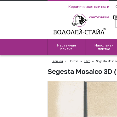
Керамическая плитка и
сантехника
Настенная
Напольная
плитка
плитка
Главная
»
Плитка
»
Elite
»
Segesta Mosaic
Segesta Mosaico 3D 