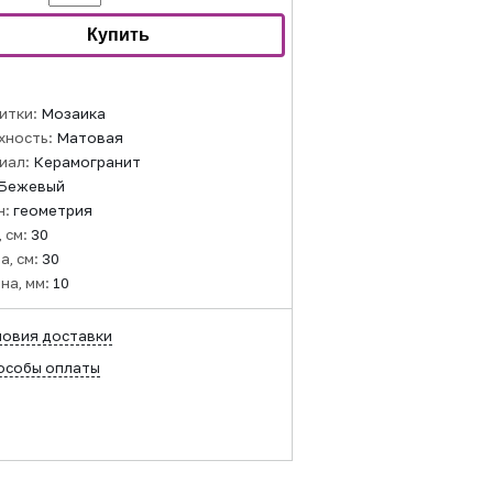
итки:
Мозаика
хность:
Матовая
иал:
Керамогранит
Бежевый
н:
геометрия
 см:
30
а, см:
30
на, мм:
10
ловия доставки
особы оплаты