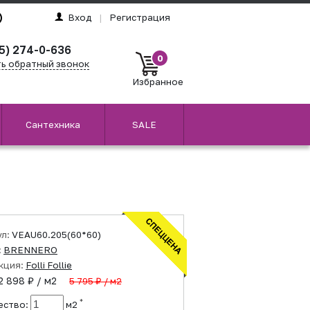
Вход
|
Регистрация
5) 274-0-636
0
ть обратный звонок
Избранное
Сантехника
SALE
ул:
VEAU60.205(60*60)
:
BRENNERO
кция:
Folli Follie
2 898 ₽ / м2
5 795 ₽ / м2
*
ество:
м2