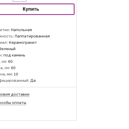
итки:
Напольная
хность:
Лаппатированная
иал:
Керамогранит
Зеленый
н:
под камень
 см:
60
а, см:
60
на, мм:
10
фицированный:
Да
ловия доставки
особы оплаты