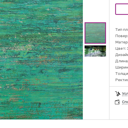
Тип пл
Повер
Матер
Цвет:
Дизай
Длина,
Ширин
Толщи
Ректи
Ус
Сп