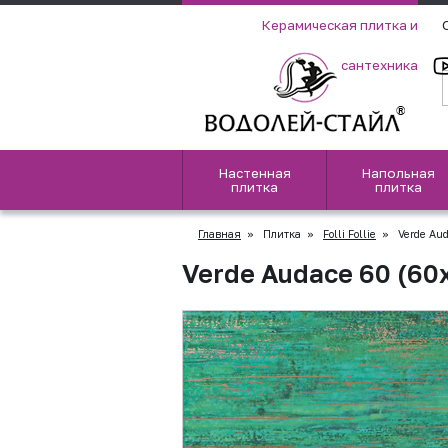
Керамическая плитка и
сантехника
Настенная
Напольная
плитка
плитка
Главная
»
Плитка
»
Folli Follie
»
Verde Aud
Verde Audace 60 (60