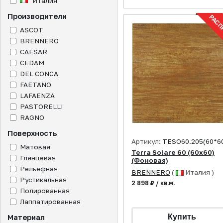
Италия
Производители
ASCOT
BRENNERO
CAESAR
CEDAM
DEL CONCA
FAETANO
LAFAENZA
PASTORELLI
RAGNO
Поверхность
Артикул:
TESO60.205(60*6
Матовая
Terra Solare 60 (60x60)
Глянцевая
(Фоновая)
Рельефная
BRENNERO
(
Италия )
Рустикальная
2 898 ₽ / кв.м.
Полированная
Лаппатированная
Материал