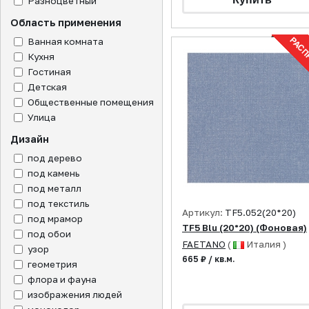
Разноцветный
Область применения
Ванная комната
Кухня
Гостиная
Детская
Общественные помещения
Улица
Дизайн
под дерево
под камень
под металл
под текстиль
Артикул:
TF5.052(20*20)
под мрамор
TF5 Blu (20*20) (Фоновая)
под обои
FAETANO
(
Италия )
узор
665 ₽ / кв.м.
геометрия
флора и фауна
изображения людей