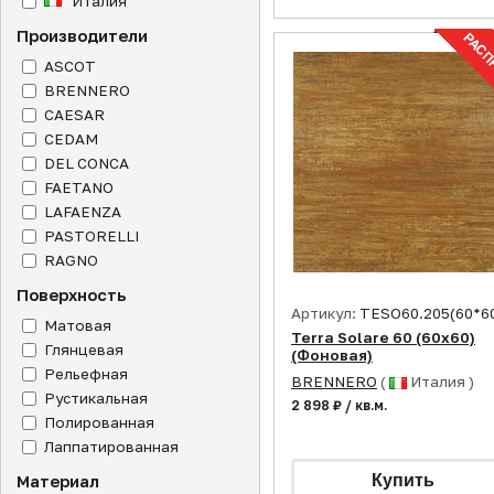
Италия
Производители
ASCOT
BRENNERO
CAESAR
CEDAM
DEL CONCA
FAETANO
LAFAENZA
PASTORELLI
RAGNO
Поверхность
Артикул:
TESO60.205(60*6
Матовая
Terra Solare 60 (60x60)
Глянцевая
(Фоновая)
Рельефная
BRENNERO
(
Италия )
Рустикальная
2 898 ₽ / кв.м.
Полированная
Лаппатированная
Материал