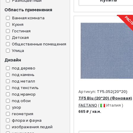
Разноцветный
Область применения
Ванная комната
Кухня
Гостиная
Детская
Общественные помещения
Улица
Дизайн
под дерево
под камень
под металл
под текстиль
Артикул:
TF5.052(20*20)
под мрамор
TF5 Blu (20*20) (Фоновая)
под обои
FAETANO
(
Италия )
узор
665 ₽ / кв.м.
геометрия
флора и фауна
изображения людей