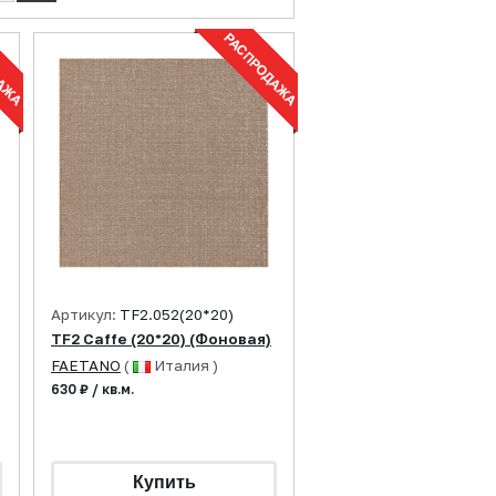
Артикул:
TF2.052(20*20)
TF2 Caffe (20*20) (Фоновая)
FAETANO
(
Италия )
630 ₽ / кв.м.