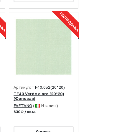
Артикул:
TF40.052(20*20)
TF40 Verde ciaro (20*20)
(Фоновая)
FAETANO
(
Италия )
630 ₽ / кв.м.