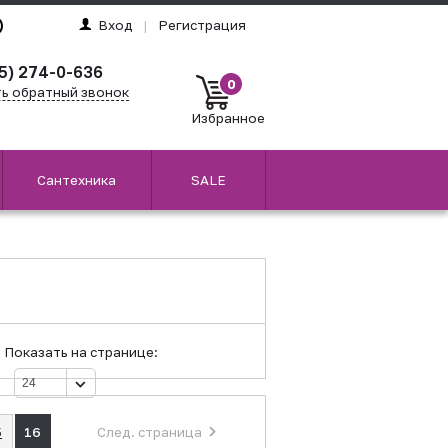
Вход
|
Регистрация
5) 274-0-636
0
ть обратный звонок
Избранное
Сантехника
SALE
Показать на странице:
5
16
След. страница