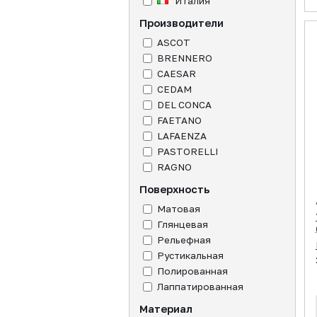
Италия
Производители
ASCOT
BRENNERO
CAESAR
CEDAM
DEL CONCA
FAETANO
LAFAENZA
PASTORELLI
RAGNO
Поверхность
Матовая
Глянцевая
Рельефная
Рустикальная
Полированная
Лаппатированная
Материал