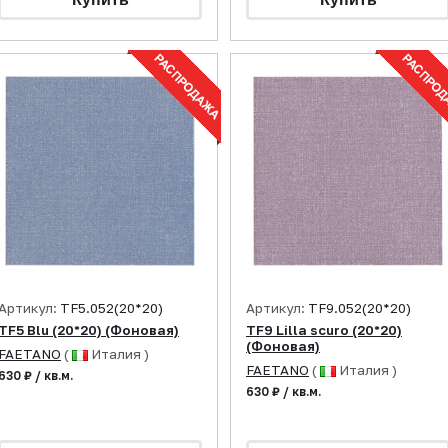
Артикул:
TF5.052(20*20)
Артикул:
TF9.052(20*20)
TF5 Blu (20*20) (Фоновая)
TF9 Lilla scuro (20*20)
(Фоновая)
FAETANO
(
Италия )
FAETANO
(
Италия )
630 ₽ / кв.м.
630 ₽ / кв.м.