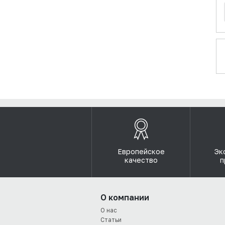
Европейское
Эк
качество
п
О компании
О нас
Статьи