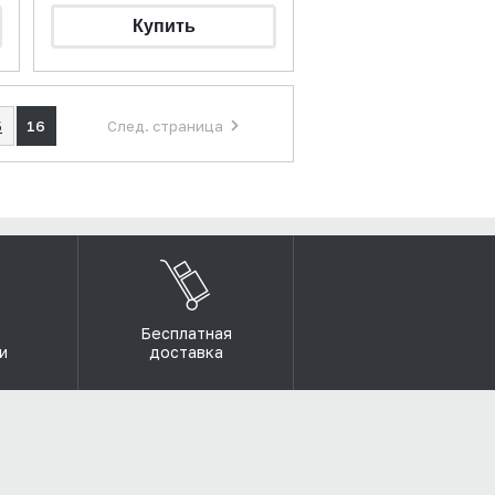
5
16
След. страница
Бесплатная
и
доставка