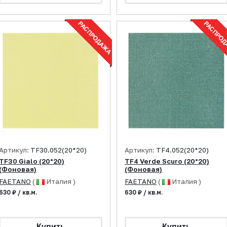
Артикул:
TF30.052(20*20)
Артикул:
TF4.052(20*20)
TF30 Gialo (20*20)
TF4 Verde Scuro (20*20)
(Фоновая)
(Фоновая)
FAETANO
(
Италия )
FAETANO
(
Италия )
630 ₽ / кв.м.
630 ₽ / кв.м.