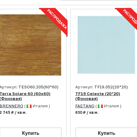
Артикул:
TESO60.205(60*60)
Артикул:
TF19.052(20*20)
Terra Solare 60 (60x60)
TF19 Celeste (20*20)
(Фоновая)
(Фоновая)
BRENNERO
(
Италия )
FAETANO
(
Италия )
2 745 ₽ / кв.м.
630 ₽ / кв.м.